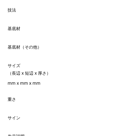
技法
基底材
基底材（その他）
サイズ
（長辺 x 短辺 x 厚さ）
mm x mm x mm
重さ
サイン