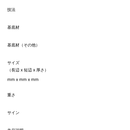
技法
基底材
基底材（その他）
サイズ
（長辺 x 短辺 x 厚さ）
mm x mm x mm
重さ
サイン