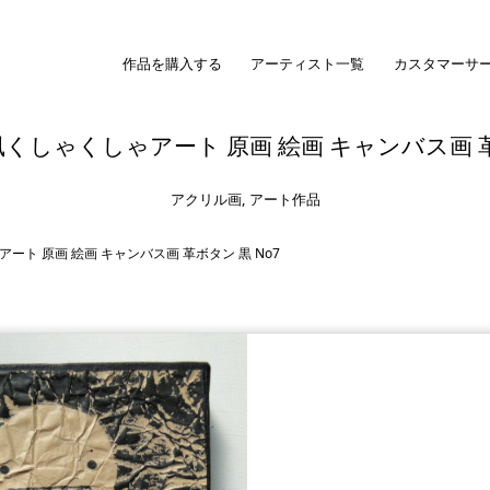
作品を購入する
アーティスト一覧
カスタマーサ
くしゃくしゃアート 原画 絵画 キャンバス画 革ボ
アクリル画
,
アート作品
ト 原画 絵画 キャンバス画 革ボタン 黒 No7