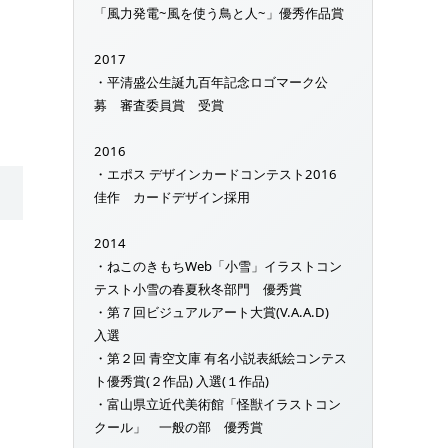
「風力発電~風を使う鳥と人~」優秀作品賞
2017
・平清盛公生誕九百年記念ロゴマーク公
募 審査委員賞 受賞
2016
・エポス デザインカードコンテスト2016
佳作 カードデザイン採用
2014
・ねこのきもちWeb「小雪」イラストコン
テスト小雪の春夏秋冬部門 優秀賞
・第７回ビジュアルアート大賞(V.A.A.D)
入選
・第２回 青空文庫 有名小説表紙絵コンテス
ト優秀賞(２作品) 入選(１作品)
・富山県立近代美術館「怪獣イラストコン
クール」 一般の部 優秀賞