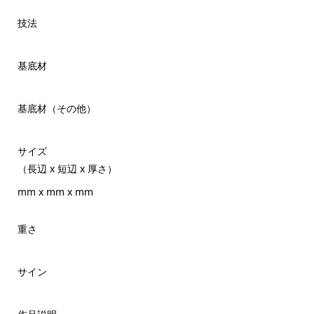
技法
基底材
基底材（その他）
サイズ
（長辺 x 短辺 x 厚さ）
mm x mm x mm
重さ
サイン