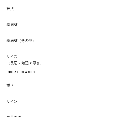
技法
基底材
基底材（その他）
サイズ
（長辺 x 短辺 x 厚さ）
mm x mm x mm
重さ
サイン