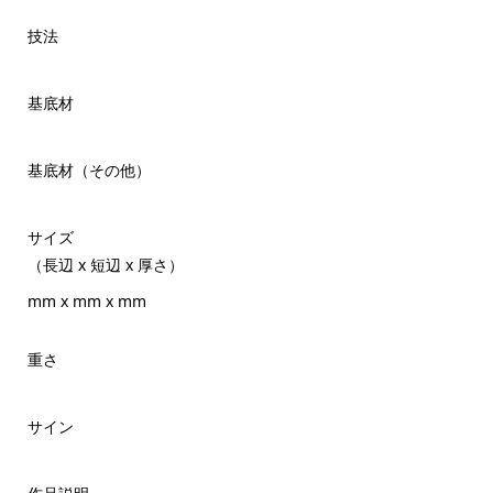
技法
基底材
基底材（その他）
サイズ
（長辺 x 短辺 x 厚さ）
mm x mm x mm
重さ
サイン