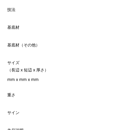
技法
基底材
基底材（その他）
サイズ
（長辺 x 短辺 x 厚さ）
mm x mm x mm
重さ
サイン