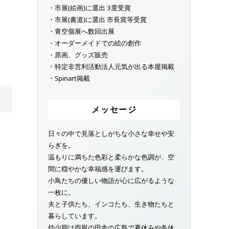
・市展(絵画)に選出 3度受賞
・市展(書道)に選出 市長賞等受賞
・青空個展へ数回出展
・オーダーメイドでの絵の創作
・原画、グッズ販売
・特定非営利活動法人元気が出る本屋掲載
・Spinart掲載
メッセージ
日々の中で見落としがちな小さな幸せや安
らぎを。
温もりに満ちた色彩と柔らかな色調が、空
間に穏やかな幸福感を運びます。
小鳥たちの優しい物語が心に広がるような
一枚に。
夫と子供たち、インコたち、生き物たちと
暮らしています。
幼少期は両親の田舎の広島で夏休みや冬休