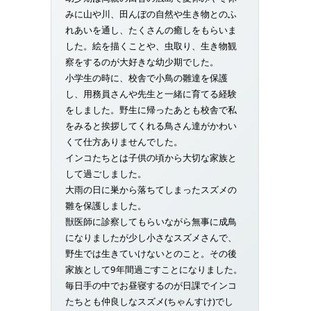
みに山や川、田んぼの自然や生き物とのふ
れあいを通し、たくさんの癒しをもらいま
した。絵を描くことや、虫取り、生き物観
察をするのが大好きな幼少期でした。
小学生の時に、校舎で小鳥の雛達を保護
し、用務員さんや先生と一緒に育てる経験
をしました。野生に帰ったあとも校舎で私
をみると挨拶してくれる鳥さん達がかわい
くて仕方ありませんでした。
インコたちとは子供の頃から大切な家族と
して過ごしました。
大雨の日に巣から落ちてしまったスズメの
雛を保護しました。
獣医師に診察してもらいながら無事に成鳥
になりましたが少し小さなスズメさんで、
野生では生きていけないとのこと。その後
家族として9年間過ごすことになりました。
毎日手の中でお昼寝するのが日課でインコ
たちとも仲良しなスズメ(ちゃんすけ)でし