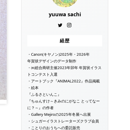
yuuwa sachi
経歴
・Canon(キヤノン)2025年・2026年
年賀状デザインのデータ制作
・㈱総合商研主催2023年卯年 年賀状イラス
トコンテスト入選
・アートブック『ANIMAL2022』作品掲載
・絵本
『ふるさといんこ』
『ちゅんすけ～きみのにがなこ とってなー
に？～』の作者
・Gallery Mejiroの2025年冬展へ出展
・シュガーイラストレーターズクラブ会員
・ことりのおうちへの委託販売