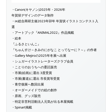
・Canon(キヤノン)2025年・2026年
年賀状デザインのデータ制作
・㈱総合商研主催2023年卯年 年賀状イラストコンテスト入
選
・アートブック『ANIMAL2022』作品掲載
・絵本
『ふるさといんこ』
『ちゅんすけ～きみのにがなこ とってなーに？～』の作者
・Gallery Mejiroの2025年冬展へ出展
・シュガーイラストレーターズクラブ会員
・ことりのおうちへの委託販売
・市展(絵画)に選出 3度受賞
・市展(書道)に選出 市長賞等受賞
・青空個展へ数回出展
・オーダーメイドでの絵の創作
・原画、グッズ販売
・特定非営利活動法人元気が出る本屋掲載
・Spinart掲載