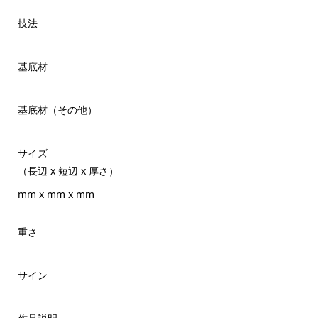
技法
基底材
基底材（その他）
サイズ
（長辺 x 短辺 x 厚さ）
mm x mm x mm
重さ
サイン