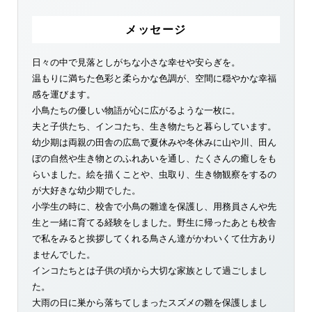
メッセージ
日々の中で見落としがちな小さな幸せや安らぎを。
温もりに満ちた色彩と柔らかな色調が、空間に穏やかな幸福
感を運びます。
小鳥たちの優しい物語が心に広がるような一枚に。
夫と子供たち、インコたち、生き物たちと暮らしています。
幼少期は両親の田舎の広島で夏休みや冬休みに山や川、田ん
ぼの自然や生き物とのふれあいを通し、たくさんの癒しをも
らいました。絵を描くことや、虫取り、生き物観察をするの
が大好きな幼少期でした。
小学生の時に、校舎で小鳥の雛達を保護し、用務員さんや先
生と一緒に育てる経験をしました。野生に帰ったあとも校舎
で私をみると挨拶してくれる鳥さん達がかわいくて仕方あり
ませんでした。
インコたちとは子供の頃から大切な家族として過ごしまし
た。
大雨の日に巣から落ちてしまったスズメの雛を保護しまし