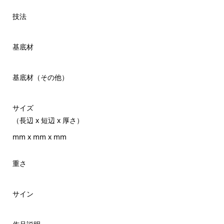
技法
基底材
基底材（その他）
サイズ
（長辺 x 短辺 x 厚さ）
mm x mm x mm
重さ
サイン