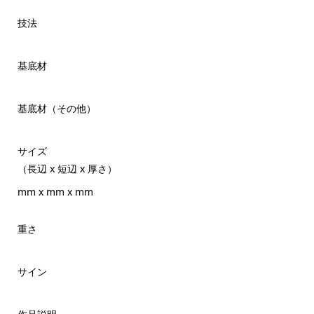
技法
基底材
基底材（その他）
サイズ
（長辺 x 短辺 x 厚さ）
mm x mm x mm
重さ
サイン