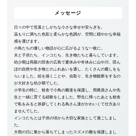
メッセージ
日々の中で見落としがちな小さな幸せや安らぎを。
温もりに満ちた色彩と柔らかな色調が、空間に穏やかな幸福
感を運びます。
小鳥たちの優しい物語が心に広がるような一枚に。
夫と子供たち、インコたち、生き物たちと暮らしています。
幼少期は両親の田舎の広島で夏休みや冬休みに山や川、田ん
ぼの自然や生き物とのふれあいを通し、たくさんの癒しをも
らいました。絵を描くことや、虫取り、生き物観察をするの
が大好きな幼少期でした。
小学生の時に、校舎で小鳥の雛達を保護し、用務員さんや先
生と一緒に育てる経験をしました。野生に帰ったあとも校舎
で私をみると挨拶してくれる鳥さん達がかわいくて仕方あり
ませんでした。
インコたちとは子供の頃から大切な家族として過ごしまし
た。
大雨の日に巣から落ちてしまったスズメの雛を保護しまし