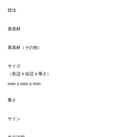
技法
基底材
基底材（その他）
サイズ
（長辺 x 短辺 x 厚さ）
mm x mm x mm
重さ
サイン