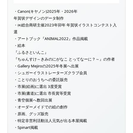
・Canon(キヤノン)2025年・2026年
年賀状デザインのデータ制作
・㈱総合商研主催2023年卯年 年賀状イラストコンテスト入
選
・アートブック『ANIMAL2022』作品掲載
・絵本
『ふるさといんこ』
『ちゅんすけ～きみのにがなこ とってなーに？～』の作者
・Gallery Mejiroの2025年冬展へ出展
・シュガーイラストレーターズクラブ会員
・ことりのおうちへの委託販売
・市展(絵画)に選出 3度受賞
・市展(書道)に選出 市長賞等受賞
・青空個展へ数回出展
・オーダーメイドでの絵の創作
・原画、グッズ販売
・特定非営利活動法人元気が出る本屋掲載
・Spinart掲載