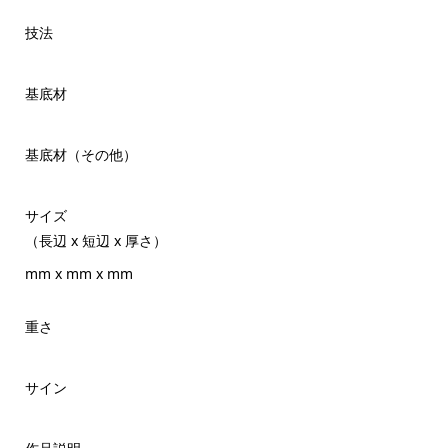
技法
基底材
基底材（その他）
サイズ
（長辺 x 短辺 x 厚さ）
mm x mm x mm
重さ
サイン