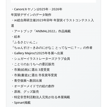
・Canon(キヤノン)2025年・2026年
年賀状デザインのデータ制作
・㈱総合商研主催2023年卯年 年賀状イラストコンテスト入
選
・アートブック『ANIMAL2022』作品掲載
・絵本
『ふるさといんこ』
『ちゅんすけ～きみのにがなこ とってなーに？～』の作者
・Gallery Mejiroの2025年冬展へ出展
・シュガーイラストレーターズクラブ会員
・ことりのおうちへの委託販売
・市展(絵画)に選出 3度受賞
・市展(書道)に選出 市長賞等受賞
・青空個展へ数回出展
・オーダーメイドでの絵の創作
・原画、グッズ販売
・特定非営利活動法人元気が出る本屋掲載
・Spinart掲載