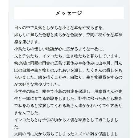
メッセージ
日々の中で見落としがちな小さな幸せや安らぎを。
温もりに満ちた色彩と柔らかな色調が、空間に穏やかな幸福
感を運びます。
小鳥たちの優しい物語が心に広がるような一枚に。
夫と子供たち、インコたち、生き物たちと暮らしています。
幼少期は両親の田舎の広島で夏休みや冬休みに山や川、田ん
ぼの自然や生き物とのふれあいを通し、たくさんの癒しをも
らいました。絵を描くことや、虫取り、生き物観察をするの
が大好きな幼少期でした。
小学生の時に、校舎で小鳥の雛達を保護し、用務員さんや先
生と一緒に育てる経験をしました。野生に帰ったあとも校舎
で私をみると挨拶してくれる鳥さん達がかわいくて仕方あり
ませんでした。
インコたちとは子供の頃から大切な家族として過ごしまし
た。
大雨の日に巣から落ちてしまったスズメの雛を保護しまし