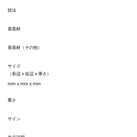
技法
基底材
基底材（その他）
サイズ
（長辺 x 短辺 x 厚さ）
mm x mm x mm
重さ
サイン