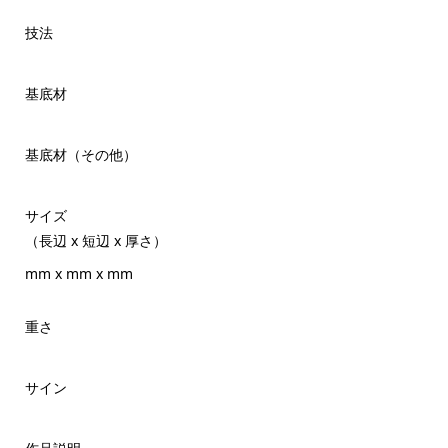
技法
基底材
基底材（その他）
サイズ
（長辺 x 短辺 x 厚さ）
mm x mm x mm
重さ
サイン