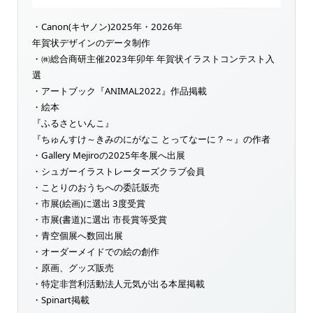
・Canon(キヤノン)2025年・2026年
年賀状デザインのデータ制作
・㈱総合商研主催2023年卯年 年賀状イラストコンテスト入
選
・アートブック『ANIMAL2022』作品掲載
・絵本
『ふるさといんこ』
『ちゅんすけ～きみのにがなこ とってなーに？～』の作者
・Gallery Mejiroの2025年冬展へ出展
・シュガーイラストレーターズクラブ会員
・ことりのおうちへの委託販売
・市展(絵画)に選出 3度受賞
・市展(書道)に選出 市長賞等受賞
・青空個展へ数回出展
・オーダーメイドでの絵の創作
・原画、グッズ販売
・特定非営利活動法人元気が出る本屋掲載
・Spinart掲載