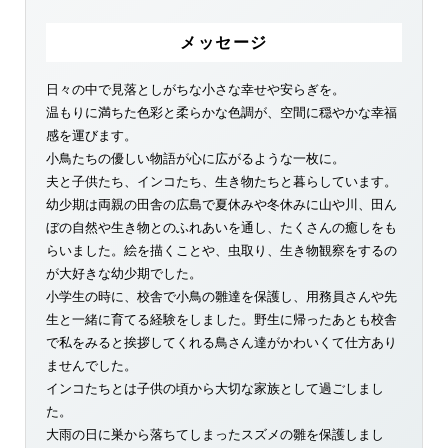
メッセージ
日々の中で見落としがちな小さな幸せや安らぎを。
温もりに満ちた色彩と柔らかな色調が、空間に穏やかな幸福
感を運びます。
小鳥たちの優しい物語が心に広がるような一枚に。
夫と子供たち、インコたち、生き物たちと暮らしています。
幼少期は両親の田舎の広島で夏休みや冬休みに山や川、田ん
ぼの自然や生き物とのふれあいを通し、たくさんの癒しをも
らいました。絵を描くことや、虫取り、生き物観察をするの
が大好きな幼少期でした。
小学生の時に、校舎で小鳥の雛達を保護し、用務員さんや先
生と一緒に育てる経験をしました。野生に帰ったあとも校舎
で私をみると挨拶してくれる鳥さん達がかわいくて仕方あり
ませんでした。
インコたちとは子供の頃から大切な家族として過ごしまし
た。
大雨の日に巣から落ちてしまったスズメの雛を保護しまし