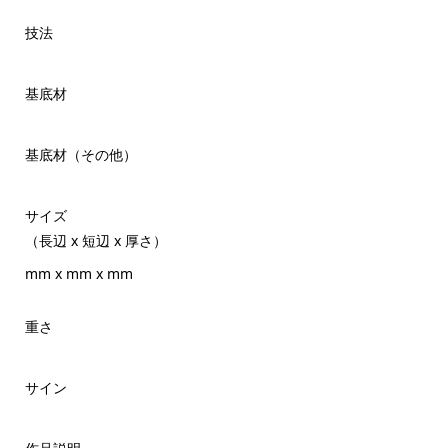
技法
基底材
基底材（その他）
サイズ
（長辺 x 短辺 x 厚さ）
mm x mm x mm
重さ
サイン