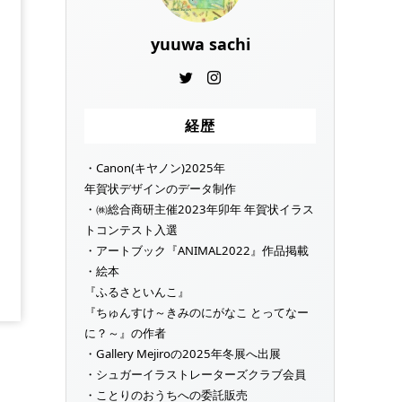
yuuwa sachi
経歴
・Canon(キヤノン)2025年
年賀状デザインのデータ制作
・㈱総合商研主催2023年卯年 年賀状イラス
トコンテスト入選
・アートブック『ANIMAL2022』作品掲載
・絵本
『ふるさといんこ』
『ちゅんすけ～きみのにがなこ とってなー
に？～』の作者
・Gallery Mejiroの2025年冬展へ出展
・シュガーイラストレーターズクラブ会員
・ことりのおうちへの委託販売