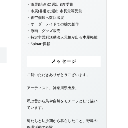
・市展(絵画)に選出 3度受賞
・市展(書道)に選出 市長賞等受賞
・青空個展へ数回出展
・オーダーメイドでの絵の創作
・原画、グッズ販売
・特定非営利活動法人元気が出る本屋掲載
・Spinart掲載
メッセージ
ご覧いただきありがとうございます。
アーティスト。神奈川県出身。
私は昔から鳥や自然をモチーフとして描い
ています。
鳥たちと幼少期から暮らしたこと、野鳥の
保護活動の経験、