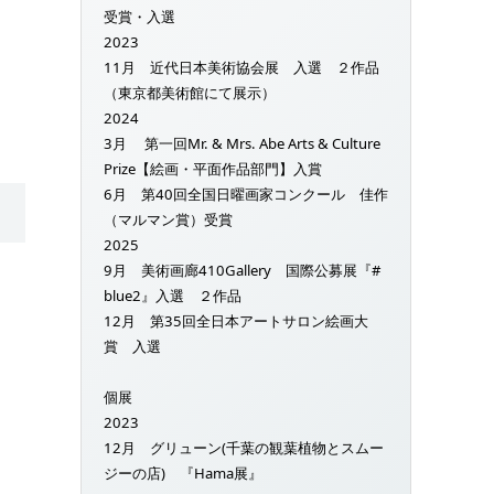
受賞・入選
2023
11月 近代日本美術協会展 入選 ２作品
（東京都美術館にて展示）
2024
3月 第一回Mr. & Mrs. Abe Arts & Culture
Prize【絵画・平面作品部門】入賞
6月 第40回全国日曜画家コンクール 佳作
（マルマン賞）受賞
2025
9月 美術画廊410Gallery 国際公募展『#
blue2』入選 ２作品
12月 第35回全日本アートサロン絵画大
賞 入選
個展
2023
12月 グリューン(千葉の観葉植物とスムー
ジーの店) 『Hama展』