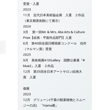
受賞・入選
2023
11月 近代日本美術協会展 入選 ２作品
（東京都美術館にて展示）
2024
3月 第一回Mr. & Mrs. Abe Arts & Culture
Prize【絵画・平面作品部門】入賞
6月 第40回全国日曜画家コンクール 佳作
（マルマン賞）受賞
2025
9月 美術画廊410Gallery 国際公募展『#
blue2』入選 ２作品
12月 第35回全日本アートサロン絵画大
賞 入選
個展
2023
12月 グリューン(千葉の観葉植物とスムー
ジーの店) 『Hama展』