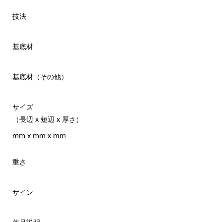
技法
基底材
基底材（その他）
サイズ
（長辺 x 短辺 x 厚さ）
mm x mm x mm
重さ
サイン