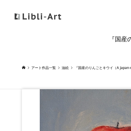
『国産のり
アート作品一覧
油絵
『国産のりんごとキウイ（A Japan-made