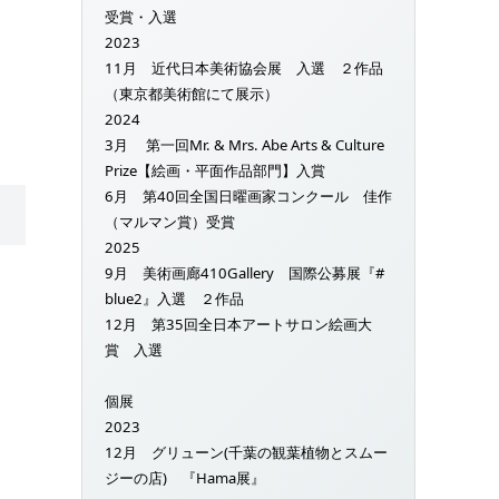
受賞・入選
2023
11月 近代日本美術協会展 入選 ２作品
（東京都美術館にて展示）
2024
3月 第一回Mr. & Mrs. Abe Arts & Culture
Prize【絵画・平面作品部門】入賞
6月 第40回全国日曜画家コンクール 佳作
（マルマン賞）受賞
2025
9月 美術画廊410Gallery 国際公募展『#
blue2』入選 ２作品
12月 第35回全日本アートサロン絵画大
賞 入選
個展
2023
12月 グリューン(千葉の観葉植物とスムー
ジーの店) 『Hama展』