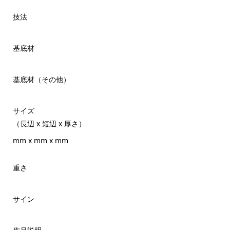
技法
基底材
基底材（その他）
サイズ
（長辺 x 短辺 x 厚さ）
mm x mm x mm
重さ
サイン