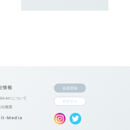
社情報
会員登録
ibli-Art について
ログイン
会社概要
bli-Media