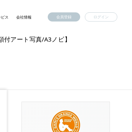
会員登録
ログイン
ービス
会社情報
き）【額付アート写真/A3ノビ】