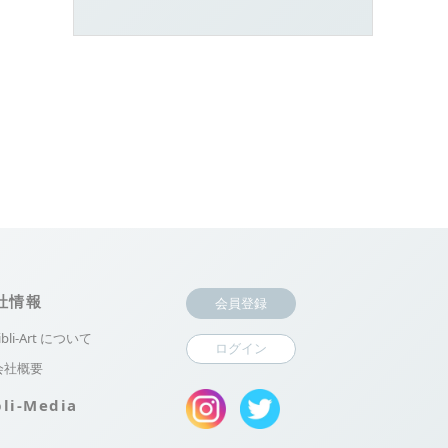
社情報
会員登録
ibli-Art について
ログイン
会社概要
bli-Media