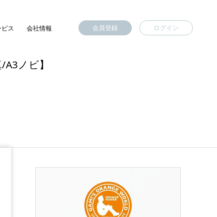
会員登録
ログイン
ービス
会社情報
真/A3ノビ】