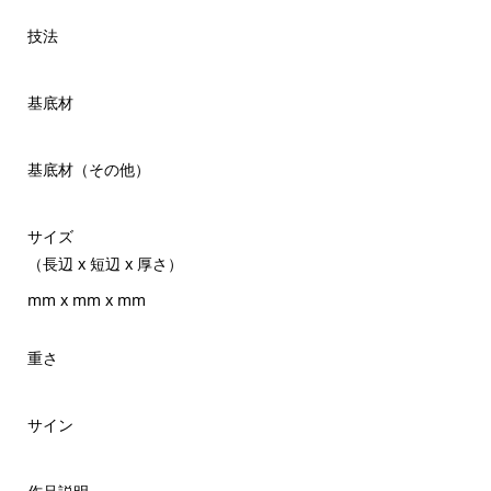
技法
基底材
基底材（その他）
サイズ
（長辺 x 短辺 x 厚さ）
mm x mm x mm
重さ
サイン