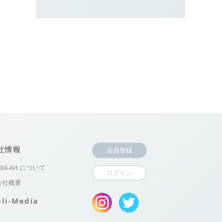
社情報
会員登録
ibli-Art について
ログイン
会社概要
bli-Media