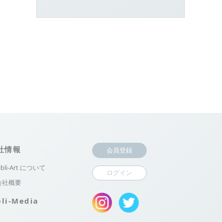
社情報
会員登録
ibli-Art について
ログイン
会社概要
bli-Media