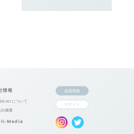
社情報
会員登録
ibli-Art について
ログイン
会社概要
bli-Media