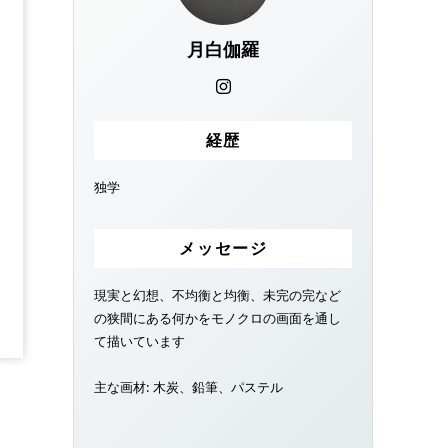
月白伽羅
経歴
独学
メッセージ
現実と幻想、不均衡と均衡、未完の完など
の狭間にある何かをモノクロの画面を通し
て描いています
主な画材: 木炭、鉛筆、パステル