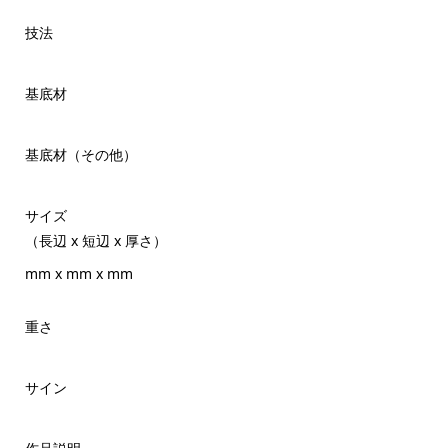
技法
基底材
基底材（その他）
サイズ
（長辺 x 短辺 x 厚さ）
mm x mm x mm
重さ
サイン