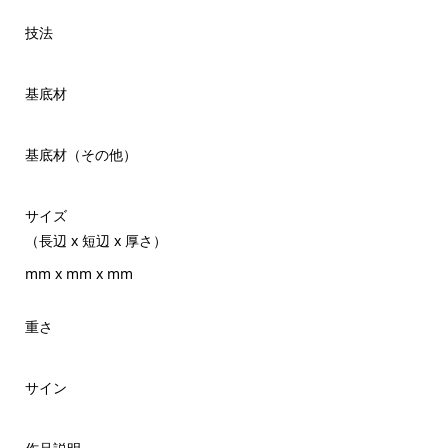
技法
基底材
基底材（その他）
サイズ
（長辺 x 短辺 x 厚さ）
mm x mm x mm
重さ
サイン