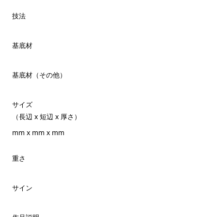
技法
基底材
基底材（その他）
サイズ
（長辺 x 短辺 x 厚さ）
mm x mm x mm
重さ
サイン