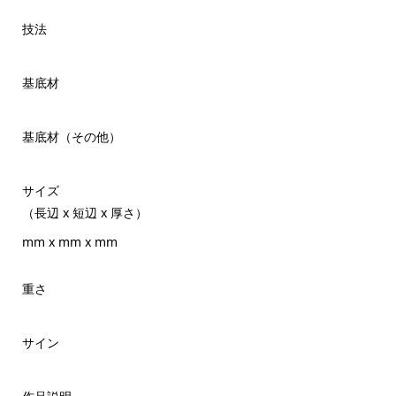
技法
基底材
基底材（その他）
サイズ
（長辺 x 短辺 x 厚さ）
mm x mm x mm
重さ
サイン