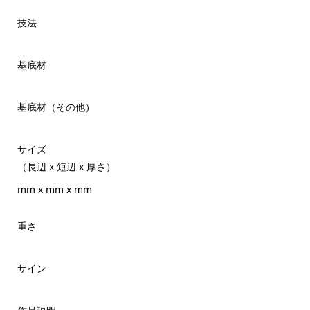
技法
基底材
基底材（その他）
サイズ
（長辺 x 短辺 x 厚さ）
mm x mm x mm
重さ
サイン