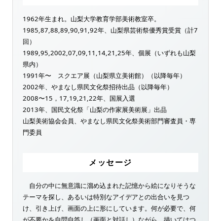
1962年生まれ。山梨大学教育学部美術教室卒。
1985,87,88,89,90,91,92年、山梨県芸術祭優秀賞受賞（計7
回）
1989,95,2002,07,09,11,14,21,25年、個展（いずれも山梨
県内）
1991年〜 スクエア展（山梨県立美術館）（以降毎年）
2002年、やまなし県民文化祭招待出品（以降毎年）
2008〜15，17,19,21,22年、国展入選
2013年、国民文化祭「山梨の作家展美術展」出品
山梨美術協会会員、やまなし県民文化祭美術部門審査員・専
門委員
メッセージ
自分の中に無意識に溜め込まれた記憶から絵になりそうな
テーマを探し、あるいは特別なアイデアとの出合いを見つ
け、引き上げ、画面の上に形にしています。何が必要で、何
が不要かを自問自答し（画面と対話し）ながら、描いてはつ