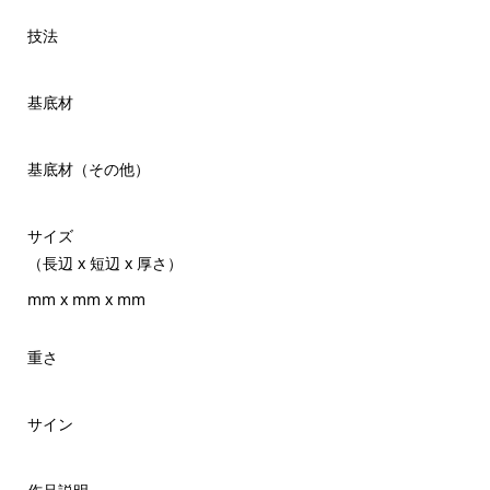
技法
基底材
基底材（その他）
サイズ
（長辺 x 短辺 x 厚さ）
mm x mm x mm
重さ
サイン