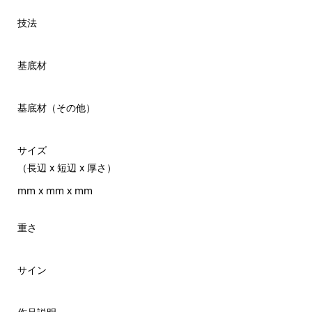
技法
基底材
基底材（その他）
サイズ
（長辺 x 短辺 x 厚さ）
mm x mm x mm
重さ
サイン