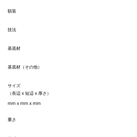
額装
技法
基底材
基底材（その他）
サイズ
（長辺 x 短辺 x 厚さ）
mm x mm x mm
重さ