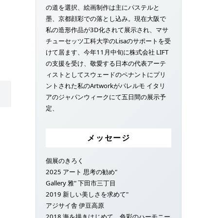
の道を選択、絵画制作は主にパステルと
墨、京都顔彩での落とし込み。現在大阪で
私の造形作品が3D化されて展示され、マサ
チューセッツ工科大学のLisaのサポートを受
けて居ます、今年11月中旬に株式会社 LIFT
の支援を受け、敬愛する日本の代表アーテ
ィストとしてスウェードのペナントにプリ
ントされた私のArtworkがパレルモ イタリ
アのジャパンウィークにて五日間の展示予
定、
メッセージ
個展のきろく
2025 アート 思考の勧め"
Gallery 雅" 下田市三丁目
2019 新しい美しさを求めて"
アジサイ舎 伊豆高原
2018 海を描きはじめて、色彩のハーモニー