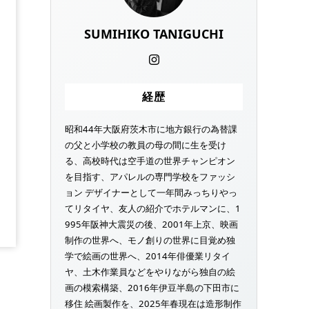
SUMIHIKO TANIGUCHI
経歴
昭和44年大阪府茨木市に地方銀行の為替課
の父と小学校の教員の母の間に生を受け
る、高校時代は空手道の世界チャンピオン
を目指す、アパレルの専門学校をファッシ
ョン デザイナーとして一年間みっちりやっ
てリタイヤ、友人の紹介でホテルマンに、1
995年阪神大震災の後、2001年上京、映画
制作の世界へ、モノ創りの世界に目覚め独
学で絵画の世界へ、2014年俳優業リタイ
ヤ、土木作業員などをやりながら独自の絵
画の模索構築、2016年伊豆半島の下田市に
移住 絵画製作を、2025年春現在は造形制作