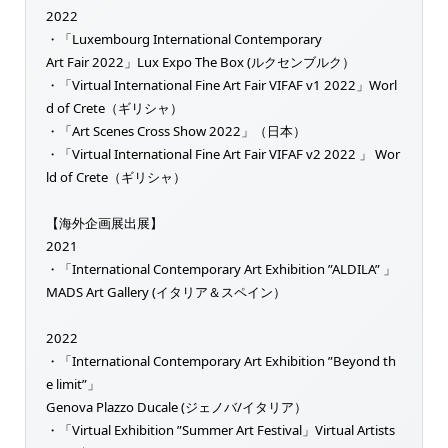
2022
・「Luxembourg International Contemporary
Art Fair 2022」Lux Expo The Box (ルクセンブルク）
・「Virtual International Fine Art Fair VIFAF v1 2022」Worl
d of Crete（ギリシャ）
・「Art Scenes Cross Show 2022」（日本）
・「Virtual International Fine Art Fair VIFAF v2 2022 」 Wor
ld of Crete（ギリシャ）
【海外企画展出展】
2021
・「International Contemporary Art Exhibition ”ALDILA” 」
MADS Art Gallery (イタリア＆スペイン）
2022
・「International Contemporary Art Exhibition ”Beyond th
e limit”」
Genova Plazzo Ducale (ジェノバ/イタリア）
・「Virtual Exhibition ”Summer Art Festival」Virtual Artists