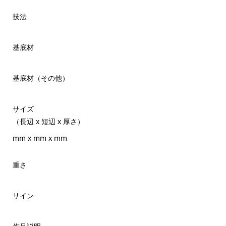
技法
基底材
基底材（その他）
サイズ
（長辺 x 短辺 x 厚さ）
mm x mm x mm
重さ
サイン