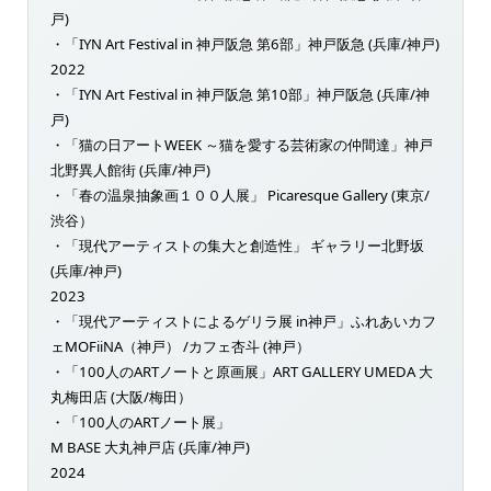
戸)
・「IYN Art Festival in 神戸阪急 第6部」神戸阪急 (兵庫/神戸)
2022
・「IYN Art Festival in 神戸阪急 第10部」神戸阪急 (兵庫/神
戸)
・「猫の日アートWEEK ～猫を愛する芸術家の仲間達」神戸
北野異人館街 (兵庫/神戸)
・「春の温泉抽象画１００人展」 Picaresque Gallery (東京/
渋谷）
・「現代アーティストの集大と創造性」 ギャラリー北野坂
(兵庫/神戸)
2023
・「現代アーティストによるゲリラ展 in神戸」ふれあいカフ
ェMOFiiNA（神戸） /カフェ杏斗 (神戸）
・「100人のARTノートと原画展」ART GALLERY UMEDA 大
丸梅田店 (大阪/梅田）
・「100人のARTノート展」
M BASE 大丸神戸店 (兵庫/神戸)
2024