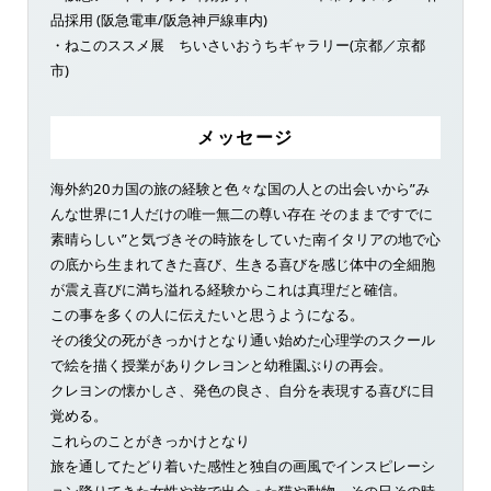
品採用 (阪急電車/阪急神戸線車内)
・ねこのススメ展 ちいさいおうちギャラリー(京都／京都
市)
メッセージ
海外約20カ国の旅の経験と色々な国の人との出会いから”み
んな世界に1人だけの唯一無二の尊い存在 そのままですでに
素晴らしい”と気づきその時旅をしていた南イタリアの地で心
の底から生まれてきた喜び、生きる喜びを感じ体中の全細胞
が震え喜びに満ち溢れる経験からこれは真理だと確信。
この事を多くの人に伝えたいと思うようになる。
その後父の死がきっかけとなり通い始めた心理学のスクール
で絵を描く授業がありクレヨンと幼稚園ぶりの再会。
クレヨンの懐かしさ、発色の良さ、自分を表現する喜びに目
覚める。
これらのことがきっかけとなり
旅を通してたどり着いた感性と独自の画風でインスピレーシ
ョン降りてきた女性や旅で出会った猫や動物、その日その時