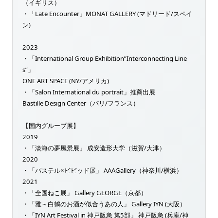
（イギリス）
・「Late Encounter」MONAT GALLERY (マドリード/スペイ
ン)
2023
・「International Group Exhibition”Interconnecting Line
s”」
ONE ART SPACE (NY/アメリカ)
・「Salon International du portrait」推薦出展
Bastille Design Center（パリ/フランス）
【国内グループ展】
2019
・「淡海の夢風景展」 成安造形大学（滋賀/大津）
2020
・「パステル×ビビッド展」 AAAGallery（神奈川/横浜）
2021
・「全国ねこ展」 Gallery GEORGE（京都）
・「雅～白鶴のお酒が似合うあの人」 Gallery IYN (大阪）
・「IYN Art Festival in 神戸阪急 第5部」 神戸阪急 (兵庫/神