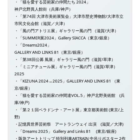
・「猫を愛する芸術家の仲間たち 2024」
神戸北野異人館街（兵庫/神戸）
・「第74回 大津市美術展覧会」大津市歴史博物館/大津市立
市民文化会館（滋賀／大津）
・「風の門アトリエ展」ギャラリー風の門 （滋賀/大津）
・「SUMMER展2024」Gallery SIACCA（東京/銀座）
・「Dreams2024」
GALLERY AND LINKS 81（東京/銀座）
・「第38回公募 風展」ギャラリー風の門（滋賀/草津）
・「ミニアチュール展」ギャラリー風の門（滋賀/草津）
2025
・「KIZUNA 2024→2025」GALLERY AND LINKS 81 （東
京/銀座）
・「猫を愛する芸術家の仲間達VOL.5」神戸北野美術館 (兵
庫/神戸)
・「第２１回ベラドンナ・アート展」東京都美術館 (東京/上
野)
・記憶異世界芸術祭 アートランウェイ 出演 (滋賀／大津)
・「Dreams 2025」 Gallery and Links 81 (東京/銀座)
・阪急アートトリップ 特別列車ARTRAIN 中吊りポスター 2作