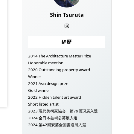
Shin Tsuruta
経歴
2014 The Architecture Master Prize
Honorable mention
2020 Outstanding property award
Winner
2021 Asia design prize
Gold winner
2022 Hidden talent art award
Short listed artist
2023 現代美術家協会 第79回現展入選
2024 全日本芸術公募展入選
2024 第42回安芸全国書道展入選