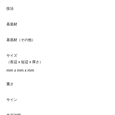
技法
基底材
基底材（その他）
サイズ
（長辺 x 短辺 x 厚さ）
mm x mm x mm
重さ
サイン