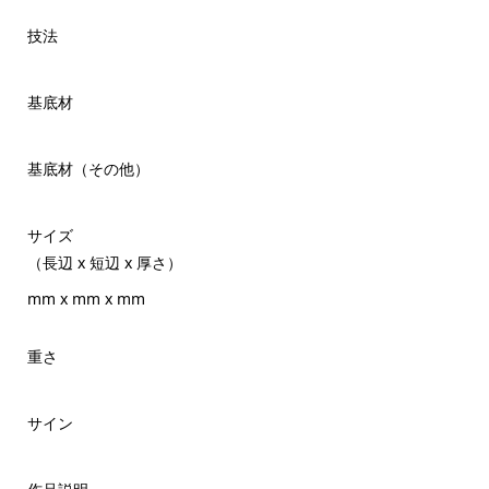
技法
基底材
基底材（その他）
サイズ
（長辺 x 短辺 x 厚さ）
mm x mm x mm
重さ
サイン