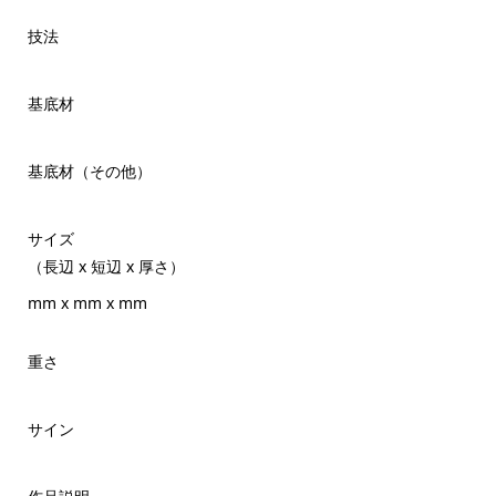
技法
基底材
基底材（その他）
サイズ
（長辺 x 短辺 x 厚さ）
mm x mm x mm
重さ
サイン