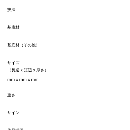
技法
基底材
基底材（その他）
サイズ
（長辺 x 短辺 x 厚さ）
mm x mm x mm
重さ
サイン