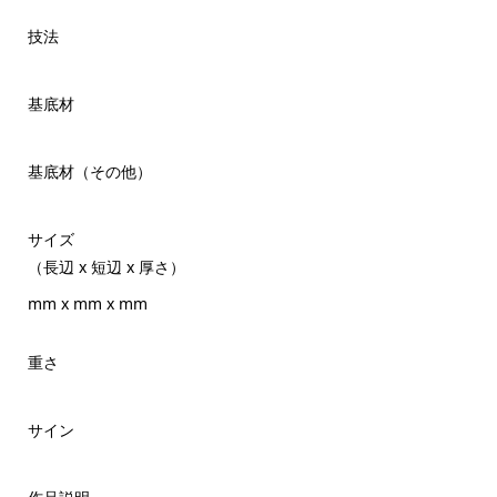
技法
基底材
基底材（その他）
サイズ
（長辺 x 短辺 x 厚さ）
mm x mm x mm
重さ
サイン