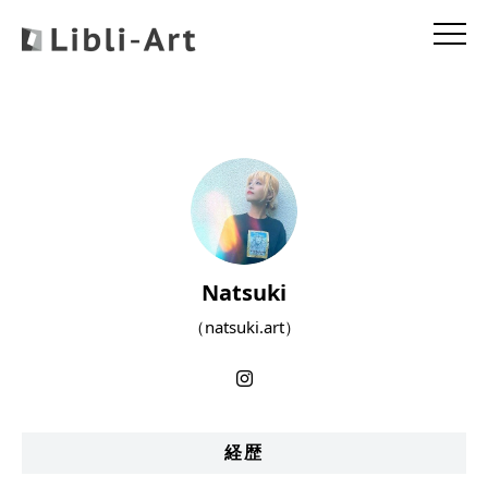
Natsuki
（natsuki.art）
経歴