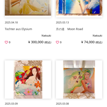
2025.04.18
2025.03.13
Tochter aus Elysium
月の道 Moon Road
Natsuki
Natsuki
¥ 300,000
¥ 74,000
0
(税込)
0
(税込)
2025.03.09
2025.03.08