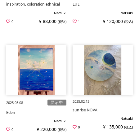
inspiration, coloration ethnical
LIFE
Natsuki
Natsuki
¥ 88,000
¥ 120,000
0
(税込)
1
(税込)
2025.02.13
展示中
2025.03.08
sunrise NOVA
Eden
Natsuki
Natsuki
¥ 135,000
0
(税込)
¥ 220,000
0
(税込)