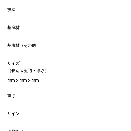
技法
基底材
基底材（その他）
サイズ
（長辺 x 短辺 x 厚さ）
mm x mm x mm
重さ
サイン