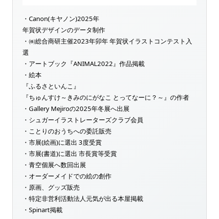
・Canon(キヤノン)2025年
年賀状デザインのデータ制作
・㈱総合商研主催2023年卯年 年賀状イラストコンテスト入
選
・アートブック『ANIMAL2022』作品掲載
・絵本
『ふるさといんこ』
『ちゅんすけ～きみのにがなこ とってなーに？～』の作者
・Gallery Mejiroの2025年冬展へ出展
・シュガーイラストレーターズクラブ会員
・ことりのおうちへの委託販売
・市展(絵画)に選出 3度受賞
・市展(書道)に選出 市長賞等受賞
・青空個展へ数回出展
・オーダーメイドでの絵の創作
・原画、グッズ販売
・特定非営利活動法人元気が出る本屋掲載
・Spinart掲載