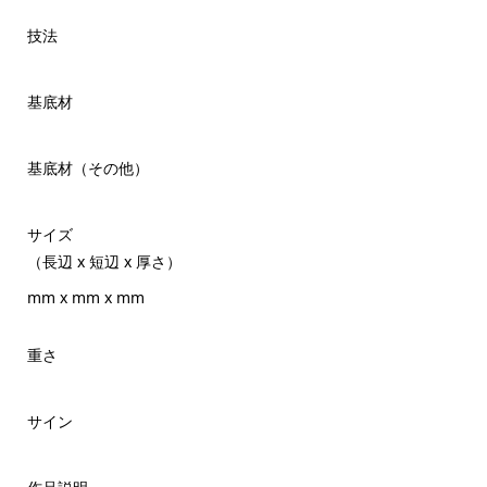
技法
基底材
基底材（その他）
サイズ
（長辺 x 短辺 x 厚さ）
mm x mm x mm
重さ
サイン