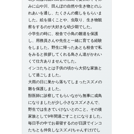
みに山や川、田んぼの自然や生き物とのふ
れあいを通し、たくさんの癒しをもらいま
した。絵を描くことや、虫取り、生き物観
察をするのが大好きな幼少期でした。
小学生の時に、校舎で小鳥の雛達を保護
し、用務員さんや先生と一緒に育てる経験
をしました。野生に帰ったあとも校舎で私
をみると挨拶してくれる鳥さん達がかわい
くて仕方ありませんでした。
インコたちとは子供の頃から大切な家族と
して過ごしました。
大雨の日に巣から落ちてしまったスズメの
雛を保護しました。
獣医師に診察してもらいながら無事に成鳥
になりましたが少し小さなスズメさんで、
野生では生きていけないとのこと。その後
家族として9年間過ごすことになりました。
毎日手の中でお昼寝するのが日課でインコ
たちとも仲良しなスズメ(ちゃんすけ)でし