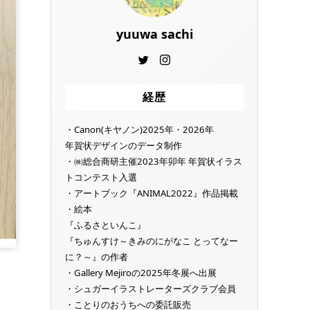
yuuwa sachi
経歴
・Canon(キヤノン)2025年・2026年
年賀状デザインのデータ制作
・㈱総合商研主催2023年卯年 年賀状イラス
トコンテスト入選
・アートブック『ANIMAL2022』作品掲載
・絵本
『ふるさといんこ』
『ちゅんすけ～きみのにがなこ とってなー
に？～』の作者
・Gallery Mejiroの2025年冬展へ出展
・シュガーイラストレーターズクラブ会員
・ことりのおうちへの委託販売