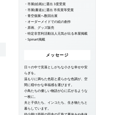
・市展(絵画)に選出 3度受賞
・市展(書道)に選出 市長賞等受賞
・青空個展へ数回出展
・オーダーメイドでの絵の創作
・原画、グッズ販売
・特定非営利活動法人元気が出る本屋掲載
・Spinart掲載
メッセージ
日々の中で見落としがちな小さな幸せや安
らぎを。
温もりに満ちた色彩と柔らかな色調が、空
間に穏やかな幸福感を運びます。
小鳥たちの優しい物語が心に広がるような
一枚に。
夫と子供たち、インコたち、生き物たちと
暮らしています。
幼少期は両親の田舎の広島で夏休みや冬休