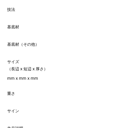
技法
基底材
基底材（その他）
サイズ
（長辺 x 短辺 x 厚さ）
mm x mm x mm
重さ
サイン